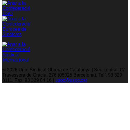
© 2026 Unió Sindical Obrera de Catalunya | Seu central: C/
Travessera de Gràcia, 276 (08025 Barcelona). Telf. 93 329
8111. Fax. 93 329 84 16 |
usoc@usoc.cat