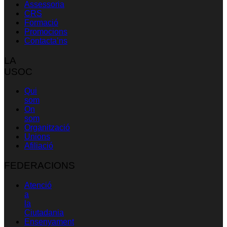
Assessoria
CRS
Formació
Promocions
Contacta’ns
LA
USOC
Qui
som
On
som
Organització
Unions
Afiliació
FEDERACIONS
Atenció
a
la
Ciutadania
Ensenyament