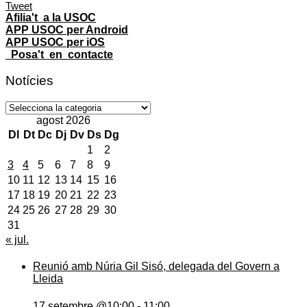
Tweet
Afilia't a la USOC
APP USOC per Android
APP USOC per iOS
Posa't en contacte
Notícies
Notícies
agost 2026
Dl
Dt
Dc
Dj
Dv
Ds
Dg
1
2
3
4
5
6
7
8
9
10
11
12
13
14
15
16
17
18
19
20
21
22
23
24
25
26
27
28
29
30
31
« jul.
Reunió amb Núria Gil Sisó, delegada del Govern a
Lleida
17 setembre @10:00
-
11:00