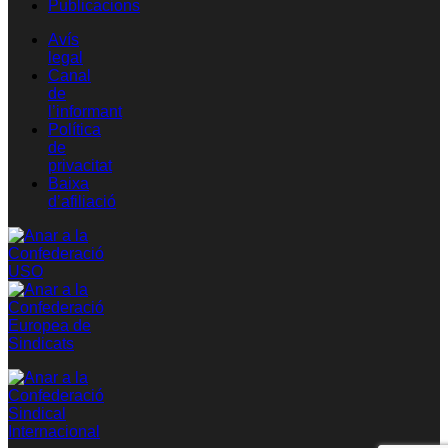
Publicacions
Avís
legal
Canal
de
l’informant
Política
de
privacitat
Baixa
d’afiliació