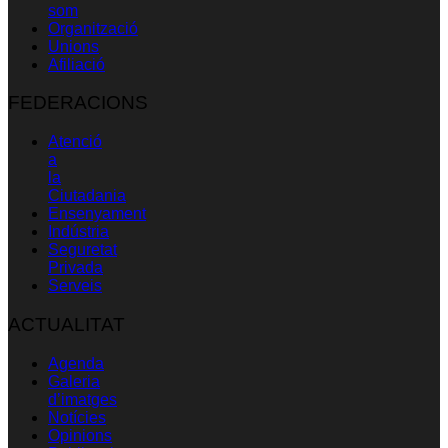
som
Organització
Unions
Afiliació
FEDERACIONS
Atenció
a
la
Ciutadania
Ensenyament
Indústria
Seguretat
Privada
Serveis
ACTUALITAT
Agenda
Galeria
d’imatges
Notícies
Opinions