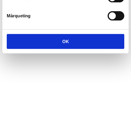
Màrqueting
OK