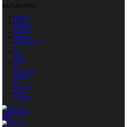
ACTUALITAT
Agenda
Galeria
d’imatges
Notícies
Opinions
Publicacions
Avís
legal
Canal
de
l’informant
Política
de
privacitat
Baixa
d’afiliació