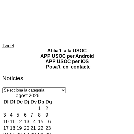
Tweet
Afilia't a la USOC
APP USOC per Android
APP USOC per iOS
Posa't en contacte
Notícies
Notícies
agost 2026
Dl
Dt
Dc
Dj
Dv
Ds
Dg
1
2
3
4
5
6
7
8
9
10
11
12
13
14
15
16
17
18
19
20
21
22
23