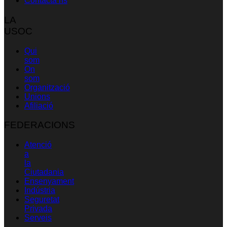
Contacta’ns
LA
USOC
Qui
som
On
som
Organització
Unions
Afiliació
FEDERACIONS
Atenció
a
la
Ciutadania
Ensenyament
Indústria
Seguretat
Privada
Serveis