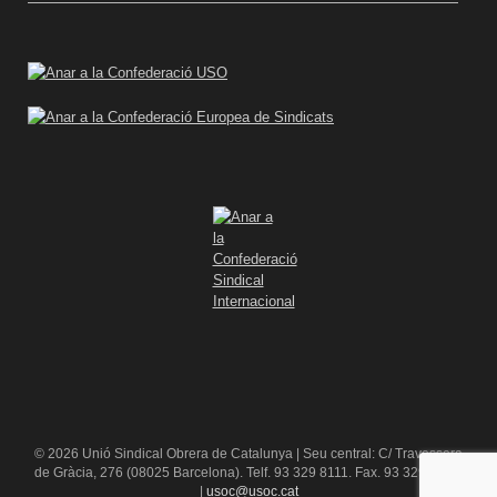
© 2026 Unió Sindical Obrera de Catalunya | Seu central: C/ Travessera
de Gràcia, 276 (08025 Barcelona). Telf. 93 329 8111. Fax. 93 329 84 16
|
usoc@usoc.cat