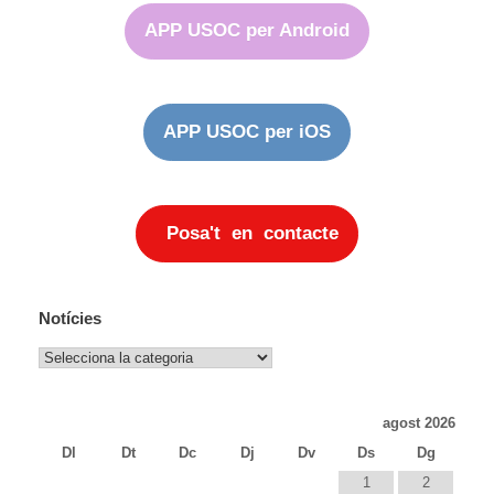
APP USOC per Android
APP USOC per iOS
Posa't en contacte
Notícies
Notícies
agost 2026
Dl
Dt
Dc
Dj
Dv
Ds
Dg
1
2