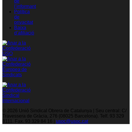
de
l’informant
Política
de
privacitat
Baixa
d’afiliació
© 2026 Unió Sindical Obrera de Catalunya | Seu central: C/
Travessera de Gràcia, 276 (08025 Barcelona). Telf. 93 329
8111. Fax. 93 329 84 16 |
usoc@usoc.cat