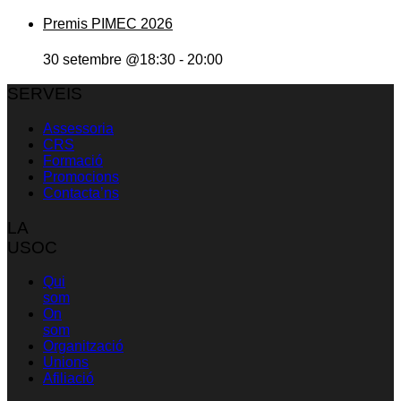
Premis PIMEC 2026
30 setembre @18:30
-
20:00
SERVEIS
Assessoria
CRS
Formació
Promocions
Contacta’ns
LA
USOC
Qui
som
On
som
Organització
Unions
Afiliació