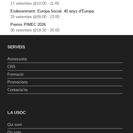
17 setembre @10:00
-
11:00
Esdeveniment: Europa Social. 40 anys d’Europa
29 setembre @09:00
-
13:00
Premis PIMEC 2026
30 setembre @18:30
-
20:00
SERVEIS
Assessoria
CRS
Formació
Promocions
Contacta’ns
LA USOC
Qui som
On som