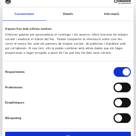
Consentiment
Detalls
Informació
Aquest lloc web utilitza cookies
Utilitzem galetes per personalitzar el contingut i els anuncis, oferir funcions de mitjans
socials i analitzar el trànsit del lloc. També compartim la informació sobre com feu
servir el nostre lloc amb els partners de mitjans socials, de publicitat i d'anàlisis amb
qui col·laborem. Al seu torn, ells la poden combinar amb altres dades que els hàgiu
proporcionat o hagin recopilat a partir de l'ús que heu fet dels seus serveis.
Selecció
Requeriments
de
consentiment
Preferències
Estadístiques
Màrqueting