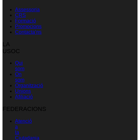
Assessoria
CRS
Formació
Promocions
Contacta’ns
LA
USOC
Qui
som
On
som
Organització
Unions
Afiliació
FEDERACIONS
Atenció
a
la
Ciutadania