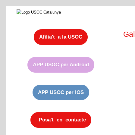
Gal
Afilia't a la USOC
APP USOC per Android
APP USOC per iOS
Posa't en contacte