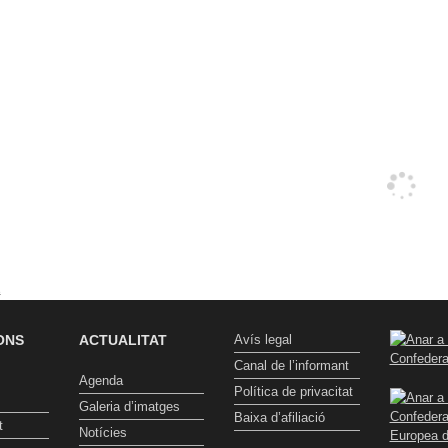
t
ONS
ACTUALITAT
Avís legal
Canal de l’informant
Agenda
Política de privacitat
Galeria d’imatges
Baixa d’afiliació
t
Notícies