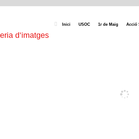
Inici
USOC
1r de Maig
Acció 
eria d’imatges