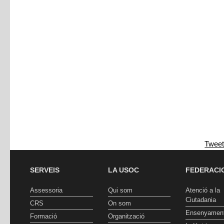
Twee
SERVEIS
LA USOC
FEDERACI
Assessoria
Qui som
Atenció a la
Ciutadania
CRS
On som
Ensenyamen
Formació
Organització