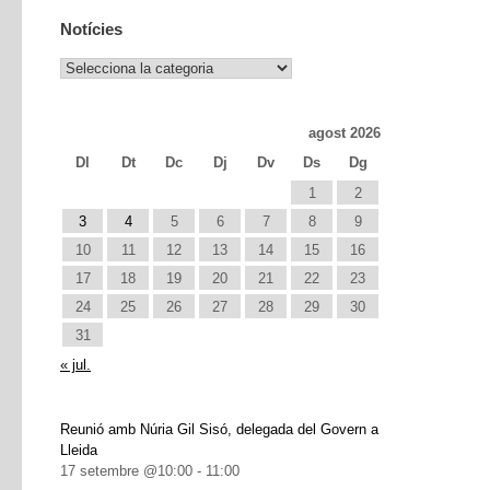
Notícies
Notícies
agost 2026
Dl
Dt
Dc
Dj
Dv
Ds
Dg
1
2
3
4
5
6
7
8
9
10
11
12
13
14
15
16
17
18
19
20
21
22
23
24
25
26
27
28
29
30
31
« jul.
Reunió amb Núria Gil Sisó, delegada del Govern a
Lleida
17 setembre @10:00
-
11:00