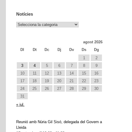
Notícies
Notícies
agost 2026
Dl
Dt
Dc
Dj
Dv
Ds
Dg
1
2
3
4
5
6
7
8
9
10
11
12
13
14
15
16
17
18
19
20
21
22
23
24
25
26
27
28
29
30
31
« jul.
Reunió amb Núria Gil Sisó, delegada del Govern a
Lleida