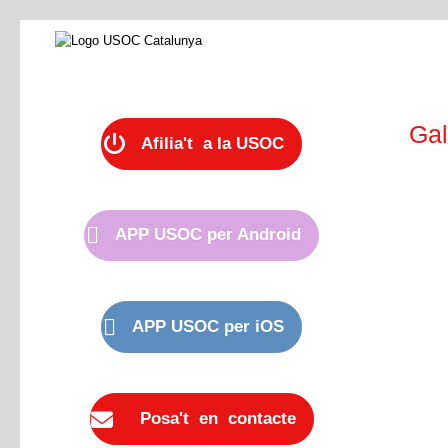
Gal
Afilia't a la USOC
APP USOC per Android
APP USOC per iOS
Posa't en contacte