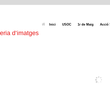
Inici
USOC
1r de Maig
Acció 
eria d’imatges