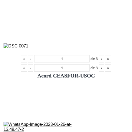
«
‹
de
3
›
»
«
‹
de
3
›
»
Acord CEASFOR-USOC