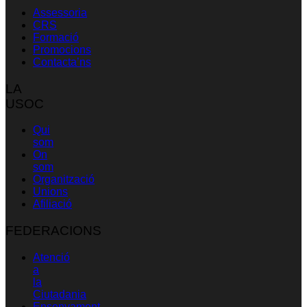
Assessoria
CRS
Formació
Promocions
Contacta’ns
LA
USOC
Qui
som
On
som
Organització
Unions
Afiliació
FEDERACIONS
Atenció
a
la
Ciutadania
Ensenyament