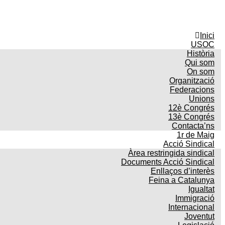
Inici
USOC
Història
Qui som
On som
Organització
Federacions
Unions
12è Congrés
13è Congrés
Contacta’ns
1r de Maig
Acció Sindical
Àrea restringida sindical
Documents Acció Sindical
Enllaços d’interès
Feina a Catalunya
Igualtat
Immigració
Internacional
Joventut