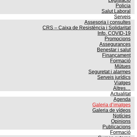
Legislació
Policia
Salut Laboral
Serveis
Assesoria i consultes
CRS – Caixa de Resistència i Solidaritat
Info. COVID-19
Promocions
Assegurances
Benestar i salut
Finançament
Formació
Mútues
Seguretat i alarmes
Serveis jurídics
Viatges
Altres…
Actualitat
Agenda
Galeria d’imatges
Galeria de vídeos
Notícies
Opinions
Publicacions
Formació