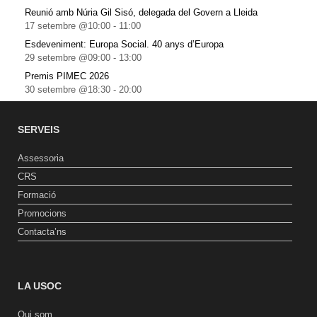
Reunió amb Núria Gil Sisó, delegada del Govern a Lleida
17 setembre @10:00
-
11:00
Esdeveniment: Europa Social. 40 anys d’Europa
29 setembre @09:00
-
13:00
Premis PIMEC 2026
30 setembre @18:30
-
20:00
SERVEIS
Assessoria
CRS
Formació
Promocions
Contacta’ns
LA USOC
Qui som