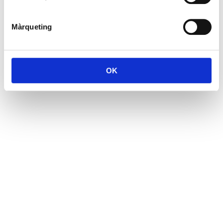
Màrqueting
OK