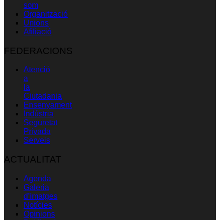
som
Organització
Unions
Afiliació
FEDERACIONS
Atenció
a
la
Ciutadania
Ensenyament
Indústria
Seguretat
Privada
Serveis
ACTUALITAT
Agenda
Galeria
d’imatges
Notícies
Opinions