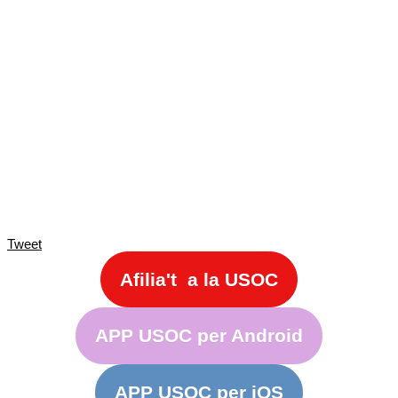
Tweet
Afilia't a la USOC
APP USOC per Android
APP USOC per iOS