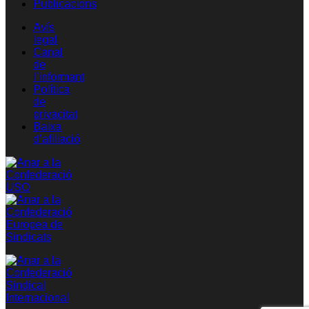
Publicacions
Avís
legal
Canal
de
l’informant
Política
de
privacitat
Baixa
d’afiliació