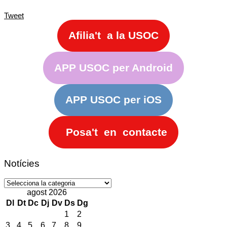
Tweet
Afilia't a la USOC
APP USOC per Android
APP USOC per iOS
Posa't en contacte
Notícies
Notícies
agost 2026
Dl
Dt
Dc
Dj
Dv
Ds
Dg
1
2
3
4
5
6
7
8
9