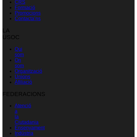
CRS
Formació
Promocions
Contacta’ns
LA
USOC
Qui
som
On
som
Organització
Unions
Afiliació
FEDERACIONS
Atenció
a
la
Ciutadania
Ensenyament
Indústria