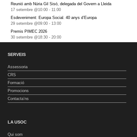
Reunió amb Núria Gil Sisó, delegada del Govern a Lleida
17 setembre @10:00
-
11:00
Esdeveniment: Europa Social. 40 anys d’Europa
29 setembre @09:00
-
13:00
Premis PIMEC 2026
30 setembre @18:30
-
20:00
SERVEIS
Assessoria
CRS
Formació
Promocions
Contacta’ns
LA USOC
Qui som