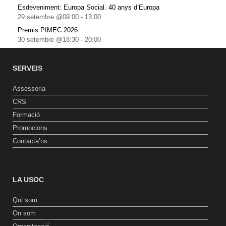
Esdeveniment: Europa Social. 40 anys d’Europa
29 setembre @09:00
-
13:00
Premis PIMEC 2026
30 setembre @18:30
-
20:00
SERVEIS
Assessoria
CRS
Formació
Promocions
Contacta’ns
LA USOC
Qui som
On som