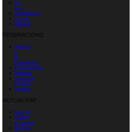
On
som
Organització
Unions
Afiliació
FEDERACIONS
Atenció
a
la
Ciutadania
Ensenyament
Indústria
Seguretat
Privada
Serveis
ACTUALITAT
Agenda
Galeria
d’imatges
Notícies