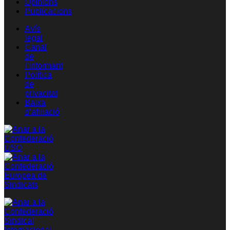
Opinions
Publicacions
Avís
legal
Canal
de
l’informant
Política
de
privacitat
Baixa
d’afiliació