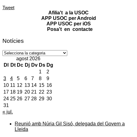
Tweet
Afilia't a la USOC
APP USOC per Android
APP USOC per iOS
Posa't en contacte
Notícies
Notícies
agost 2026
Dl
Dt
Dc
Dj
Dv
Ds
Dg
1
2
3
4
5
6
7
8
9
10
11
12
13
14
15
16
17
18
19
20
21
22
23
24
25
26
27
28
29
30
31
« jul.
Reunió amb Núria Gil Sisó, delegada del Govern a
Lleida