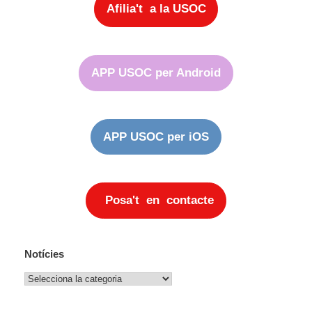
Afilia't a la USOC
APP USOC per Android
APP USOC per iOS
Posa't en contacte
Notícies
Notícies