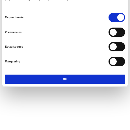
Selecció
Requeriments
de
consentiment
Preferències
Estadístiques
Màrqueting
OK