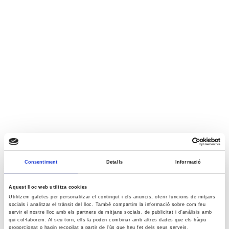
Consentiment
Detalls
Informació
Aquest lloc web utilitza cookies
Utilitzem galetes per personalitzar el contingut i els anuncis, oferir funcions de mitjans
socials i analitzar el trànsit del lloc. També compartim la informació sobre com feu
servir el nostre lloc amb els partners de mitjans socials, de publicitat i d'anàlisis amb
qui col·laborem. Al seu torn, ells la poden combinar amb altres dades que els hàgiu
proporcionat o hagin recopilat a partir de l'ús que heu fet dels seus serveis.