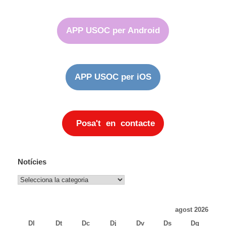
APP USOC per Android
APP USOC per iOS
Posa't en contacte
Notícies
Notícies
agost 2026
Dl
Dt
Dc
Dj
Dv
Ds
Dg