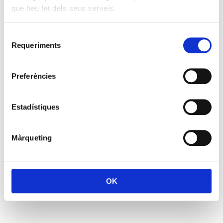
que heu fet dels seus serveis.
Selecció
Requeriments
de
consentiment
Preferències
Estadístiques
Màrqueting
OK