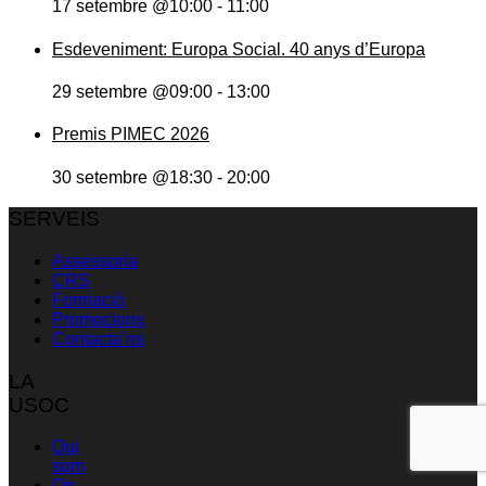
17 setembre @10:00
-
11:00
Esdeveniment: Europa Social. 40 anys d’Europa
29 setembre @09:00
-
13:00
Premis PIMEC 2026
30 setembre @18:30
-
20:00
SERVEIS
Assessoria
CRS
Formació
Promocions
Contacta’ns
LA
USOC
Qui
som
On