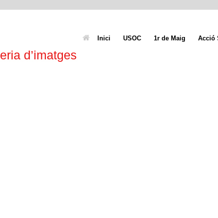
Inici
USOC
1r de Maig
Acció 
eria d’imatges