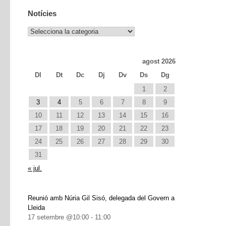
Notícies
Notícies
agost 2026
Dl
Dt
Dc
Dj
Dv
Ds
Dg
1
2
3
4
5
6
7
8
9
10
11
12
13
14
15
16
17
18
19
20
21
22
23
24
25
26
27
28
29
30
31
« jul.
Reunió amb Núria Gil Sisó, delegada del Govern a
Lleida
17 setembre @10:00
-
11:00