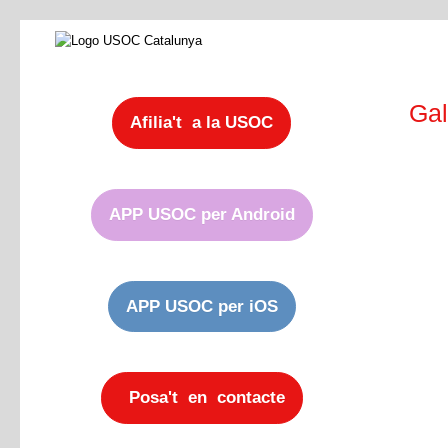
Gal
Afilia't a la USOC
APP USOC per Android
APP USOC per iOS
Posa't en contacte