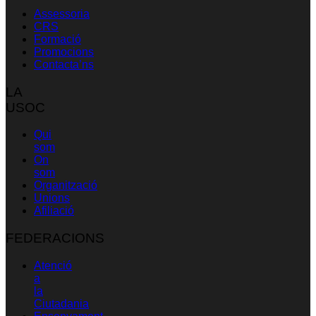
Assessoria
CRS
Formació
Promocions
Contacta’ns
LA
USOC
Qui
som
On
som
Organització
Unions
Afiliació
FEDERACIONS
Atenció
a
la
Ciutadania