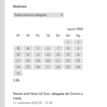
Notícies
Notícies
agost 2026
Dl
Dt
Dc
Dj
Dv
Ds
Dg
1
2
3
4
5
6
7
8
9
10
11
12
13
14
15
16
17
18
19
20
21
22
23
24
25
26
27
28
29
30
31
« jul.
Reunió amb Núria Gil Sisó, delegada del Govern a
Lleida
17 setembre @10:00
-
11:00