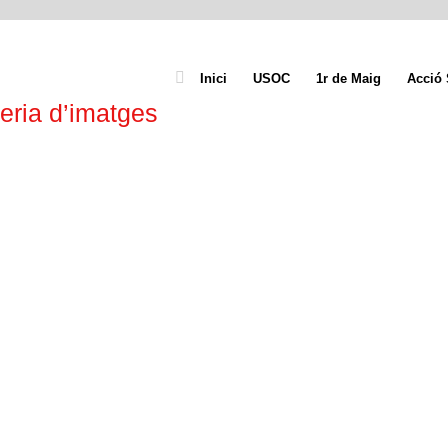
Inici
USOC
1r de Maig
Acció 
eria d’imatges