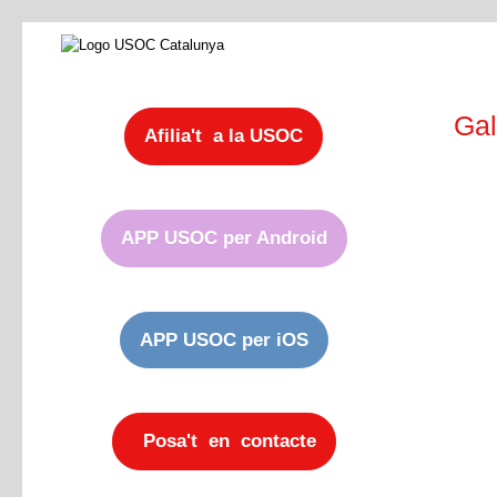
Gal
Afilia't a la USOC
APP USOC per Android
APP USOC per iOS
Posa't en contacte