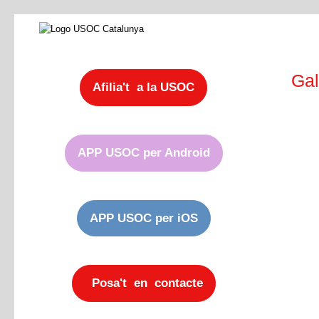
Gal
Afilia't a la USOC
APP USOC per Android
APP USOC per iOS
Posa't en contacte