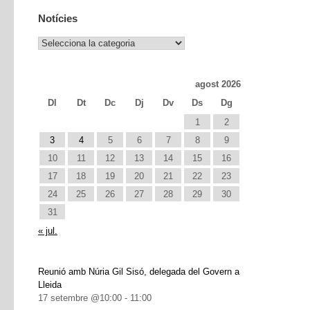
Notícies
Notícies
agost 2026
Dl
Dt
Dc
Dj
Dv
Ds
Dg
1
2
3
4
5
6
7
8
9
10
11
12
13
14
15
16
17
18
19
20
21
22
23
24
25
26
27
28
29
30
31
« jul.
Reunió amb Núria Gil Sisó, delegada del Govern a
Lleida
17 setembre @10:00
-
11:00