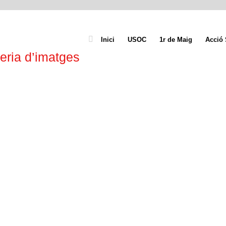
Inici
USOC
1r de Maig
Acció 
eria d’imatges