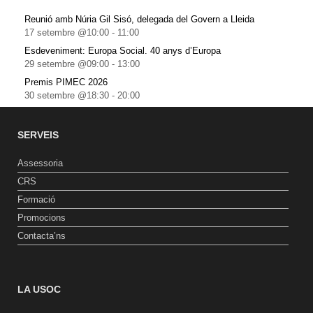
Reunió amb Núria Gil Sisó, delegada del Govern a Lleida
17 setembre @10:00
-
11:00
Esdeveniment: Europa Social. 40 anys d’Europa
29 setembre @09:00
-
13:00
Premis PIMEC 2026
30 setembre @18:30
-
20:00
SERVEIS
Assessoria
CRS
Formació
Promocions
Contacta’ns
LA USOC