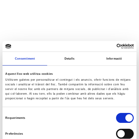
Consentiment
Detalls
Informació
Aquest lloc web utilitza cookies
Utilitzem galetes per personalitzar el contingut i els anuncis, oferir funcions de mitjans
socials i analitzar el trànsit del lloc. També compartim la informació sobre com feu
servir el nostre lloc amb els partners de mitjans socials, de publicitat i d'anàlisis amb
qui col·laborem. Al seu torn, ells la poden combinar amb altres dades que els hàgiu
proporcionat o hagin recopilat a partir de l'ús que heu fet dels seus serveis.
Selecció
Requeriments
de
consentiment
Preferències