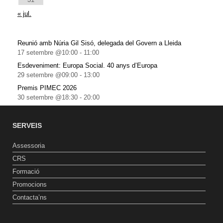
« jul.
Reunió amb Núria Gil Sisó, delegada del Govern a Lleida
17 setembre @10:00
-
11:00
Esdeveniment: Europa Social. 40 anys d’Europa
29 setembre @09:00
-
13:00
Premis PIMEC 2026
30 setembre @18:30
-
20:00
SERVEIS
Assessoria
CRS
Formació
Promocions
Contacta’ns