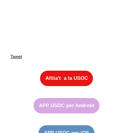
Tweet
Afilia't a la USOC
APP USOC per Android
APP USOC per iOS