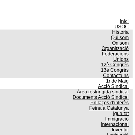
Inici
USOC
Història
Qui som
On som
Organització
Federacions
Unions
12è Congrés
13è Congrés
Contacta’ns
1r de Maig
Acció Sindical
Àrea restringida sindical
Documents Acció Sindical
Enllaços d’interès
Feina a Catalunya
Igualtat
Immigració
Internacional
Joventut