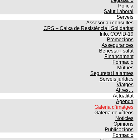
Legislació
Policia
Salut Laboral
Serveis
Assesoria i consultes
CRS – Caixa de Resistència i Solidaritat
Info. COVID-19
Promocions
Assegurances
Benestar i salut
Finançament
Formació
Mútues
Seguretat i alarmes
Serveis jurídics
Viatges
Altres…
Actualitat
Agenda
Galeria d’imatges
Galeria de vídeos
Notícies
Opinions
Publicacions
Formació