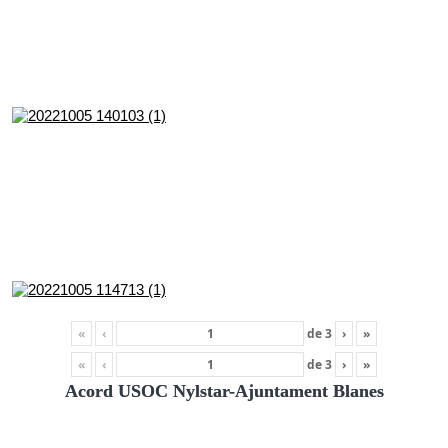
«
‹
de
3
›
»
«
‹
de
3
›
»
Acord USOC Nylstar-Ajuntament Blanes