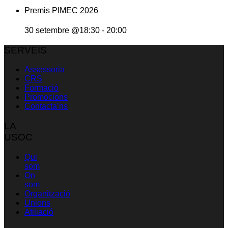
Premis PIMEC 2026
30 setembre @18:30
-
20:00
SERVEIS
Assessoria
CRS
Formació
Promocions
Contacta’ns
LA
USOC
Qui
som
On
som
Organització
Unions
Afiliació