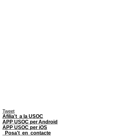
Tweet
Afilia't a la USOC
APP USOC per Android
APP USOC per iOS
Posa't en contacte