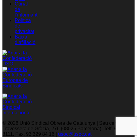
Canal
de
l’informant
Política
de
privacitat
Baixa
d’afiliació
© 2026 Unió Sindical Obrera de Catalunya | Seu central: C/
Travessera de Gràcia, 276 (08025 Barcelona). Telf. 93 329
8111. Fax. 93 329 84 16 |
usoc@usoc.cat