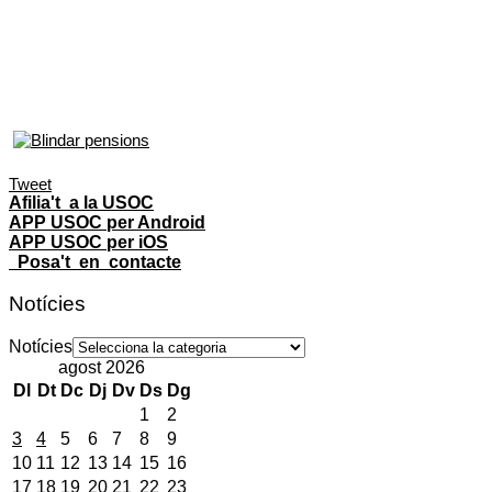
Tweet
Afilia't a la USOC
APP USOC per Android
APP USOC per iOS
Posa't en contacte
Notícies
Notícies
agost 2026
Dl
Dt
Dc
Dj
Dv
Ds
Dg
1
2
3
4
5
6
7
8
9
10
11
12
13
14
15
16
17
18
19
20
21
22
23