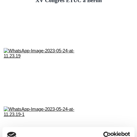
XV Congrés ETUC a Berlín