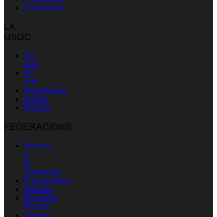
Contacta’ns
LA
USOC
Qui
som
On
som
Organització
Unions
Afiliació
FEDERACIONS
Atenció
a
la
Ciutadania
Ensenyament
Indústria
Seguretat
Privada
Serveis