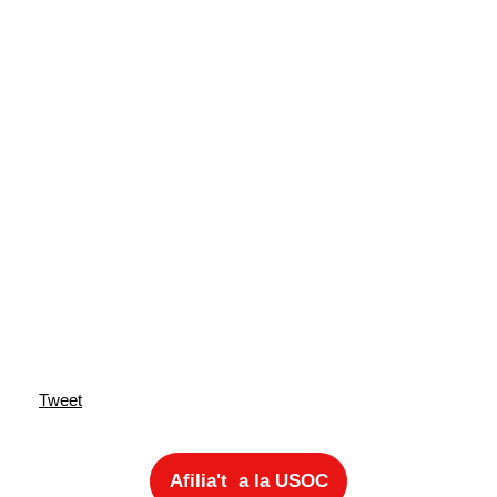
Tweet
Afilia't a la USOC