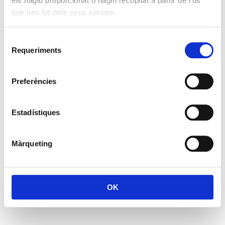
els hàgiu proporcionat o hagin recopilat a partir de l'ús
que heu fet dels seus serveis.
Selecció
Requeriments
de
consentiment
Preferències
Estadístiques
Màrqueting
OK