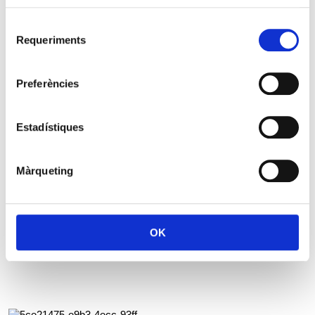
Selecció
Requeriments
de
consentiment
Vaga Sanitat 10 Març 2021
Preferències
Estadístiques
Màrqueting
OK