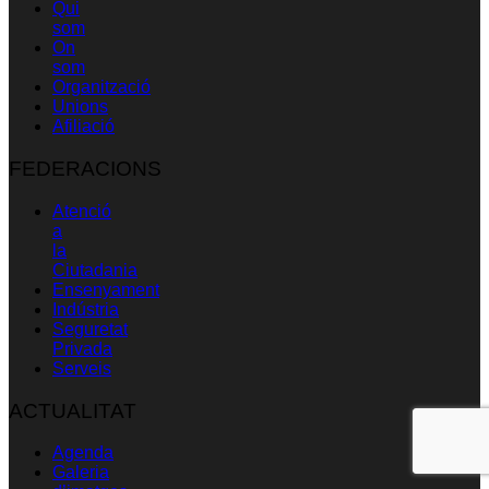
Qui
som
On
som
Organització
Unions
Afiliació
FEDERACIONS
Atenció
a
la
Ciutadania
Ensenyament
Indústria
Seguretat
Privada
Serveis
ACTUALITAT
Agenda
Galeria