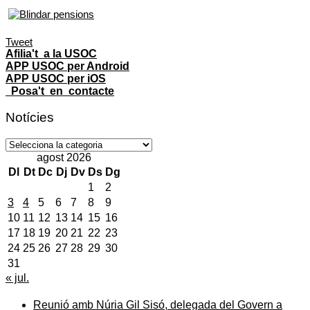
Tweet
Afilia't a la USOC
APP USOC per Android
APP USOC per iOS
Posa't en contacte
Notícies
Notícies
agost 2026
Dl
Dt
Dc
Dj
Dv
Ds
Dg
1
2
3
4
5
6
7
8
9
10
11
12
13
14
15
16
17
18
19
20
21
22
23
24
25
26
27
28
29
30
31
« jul.
Reunió amb Núria Gil Sisó, delegada del Govern a