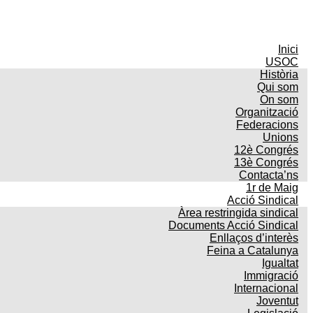
Inici
USOC
Història
Qui som
On som
Organització
Federacions
Unions
12è Congrés
13è Congrés
Contacta’ns
1r de Maig
Acció Sindical
Àrea restringida sindical
Documents Acció Sindical
Enllaços d’interès
Feina a Catalunya
Igualtat
Immigració
Internacional
Joventut