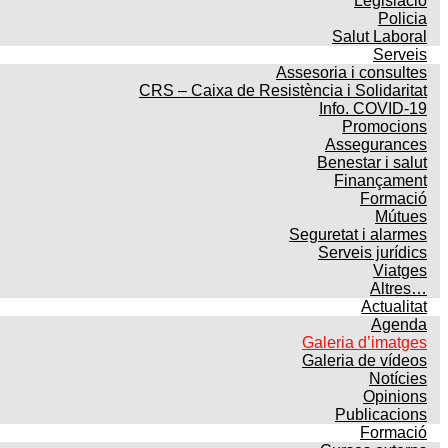
Legislació
Policia
Salut Laboral
Serveis
Assesoria i consultes
CRS – Caixa de Resistència i Solidaritat
Info. COVID-19
Promocions
Assegurances
Benestar i salut
Finançament
Formació
Mútues
Seguretat i alarmes
Serveis jurídics
Viatges
Altres…
Actualitat
Agenda
Galeria d’imatges
Galeria de vídeos
Notícies
Opinions
Publicacions
Formació