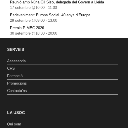
Reunió amb Núria Gil Sisó, delegada del Govern a Lleida
17 setembre @10:00
-
11:00
Esdeveniment: Europa Social. 40 anys d’Europa
29 setembre @09:00
-
13:00
Premis PIMEC 2026
30 setembre @18:30
-
20:00
SERVEIS
Assessoria
CRS
Formació
Promocions
Contacta’ns
LA USOC
Qui som