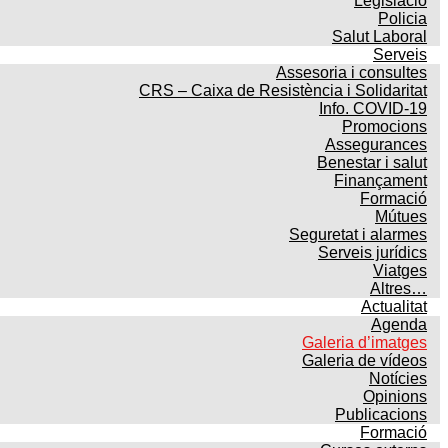
Legislació
Policia
Salut Laboral
Serveis
Assesoria i consultes
CRS – Caixa de Resistència i Solidaritat
Info. COVID-19
Promocions
Assegurances
Benestar i salut
Finançament
Formació
Mútues
Seguretat i alarmes
Serveis jurídics
Viatges
Altres…
Actualitat
Agenda
Galeria d’imatges
Galeria de vídeos
Notícies
Opinions
Publicacions
Formació