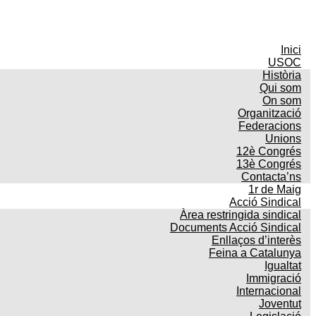
Inici
USOC
Història
Qui som
On som
Organització
Federacions
Unions
12è Congrés
13è Congrés
Contacta’ns
1r de Maig
Acció Sindical
Àrea restringida sindical
Documents Acció Sindical
Enllaços d’interès
Feina a Catalunya
Igualtat
Immigració
Internacional
Joventut