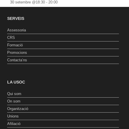
30 setembre @18:30
-
20:00
SERVEIS
Assessoria
CRS
Formació
Promocions
Contacta’ns
LA USOC
Qui som
On som
Organització
Unions
Afiliació