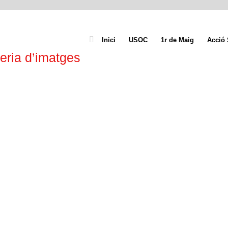
Inici
USOC
1r de Maig
Acció 
eria d’imatges