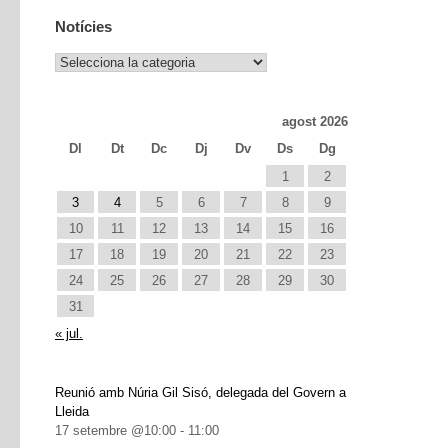
Notícies
Notícies
agost 2026
Dl
Dt
Dc
Dj
Dv
Ds
Dg
1
2
3
4
5
6
7
8
9
10
11
12
13
14
15
16
17
18
19
20
21
22
23
24
25
26
27
28
29
30
31
« jul.
Reunió amb Núria Gil Sisó, delegada del Govern a
Lleida
17 setembre @10:00
-
11:00