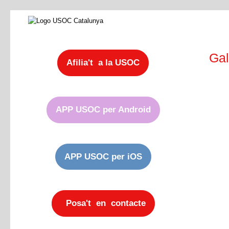
Gal
Afilia't a la USOC
APP USOC per Android
APP USOC per iOS
Posa't en contacte