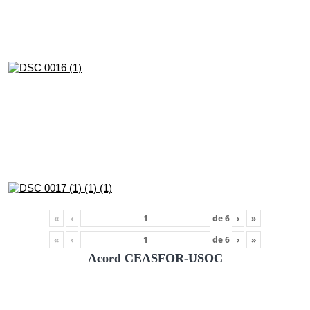
«
‹
de
6
›
»
«
‹
de
6
›
»
Acord CEASFOR-USOC