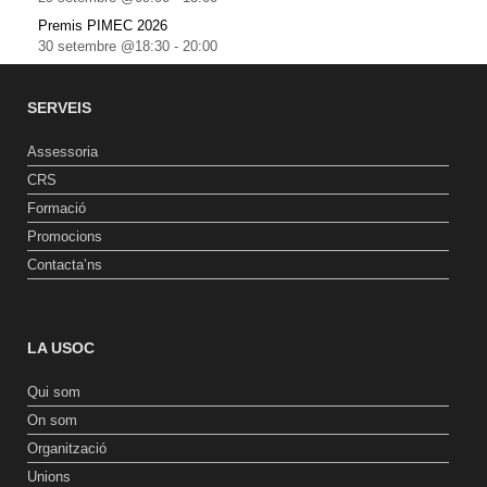
Premis PIMEC 2026
30 setembre @18:30
-
20:00
SERVEIS
Assessoria
CRS
Formació
Promocions
Contacta’ns
LA USOC
Qui som
On som
Organització
Unions