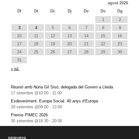
agost 2026
Dl
Dt
Dc
Dj
Dv
Ds
Dg
1
2
3
4
5
6
7
8
9
10
11
12
13
14
15
16
17
18
19
20
21
22
23
24
25
26
27
28
29
30
31
« jul.
Reunió amb Núria Gil Sisó, delegada del Govern a Lleida
17 setembre @10:00
-
11:00
Esdeveniment: Europa Social. 40 anys d’Europa
29 setembre @09:00
-
13:00
Premis PIMEC 2026
30 setembre @18:30
-
20:00
SERVEIS