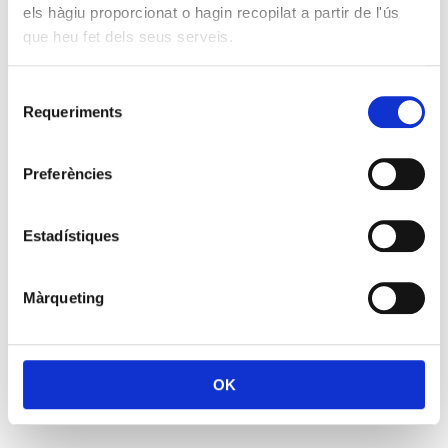
els hàgiu proporcionat o hagin recopilat a partir de l'ús
que heu fet dels seus serveis.
Selecció
Requeriments
de
consentiment
Preferències
Estadístiques
Màrqueting
OK