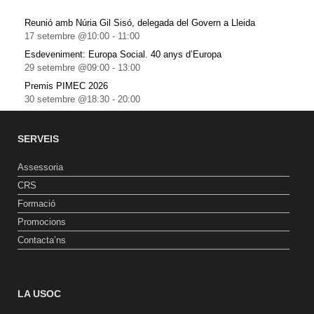
Reunió amb Núria Gil Sisó, delegada del Govern a Lleida
17 setembre @10:00
-
11:00
Esdeveniment: Europa Social. 40 anys d’Europa
29 setembre @09:00
-
13:00
Premis PIMEC 2026
30 setembre @18:30
-
20:00
SERVEIS
Assessoria
CRS
Formació
Promocions
Contacta’ns
LA USOC