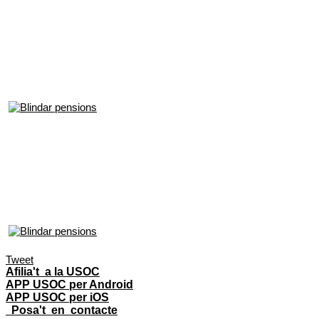
Tweet
Afilia't a la USOC
APP USOC per Android
APP USOC per iOS
Posa't en contacte