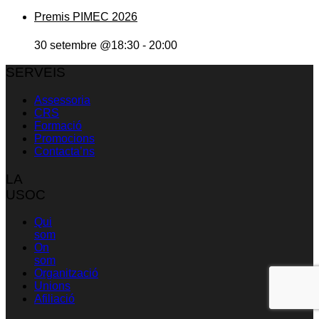
Premis PIMEC 2026
30 setembre @18:30
-
20:00
SERVEIS
Assessoria
CRS
Formació
Promocions
Contacta’ns
LA
USOC
Qui
som
On
som
Organització
Unions
Afiliació