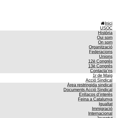
Inici
USOC
Història
Qui som
On som
Organització
Federacions
Unions
12è Congrés
13è Congrés
Contacta’ns
1r de Maig
Acció Sindical
Àrea restringida sindical
Documents Acció Sindical
Enllaços d’interès
Feina a Catalunya
Igualtat
Immigració
Internacional