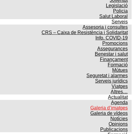
Joventut
Legislació
Policia
Salut Laboral
Serveis
Assesoria i consultes
CRS – Caixa de Resistència i Solidaritat
Info. COVID-19
Promocions
Assegurances
Benestar i salut
Finançament
Formació
Mútues
Seguretat i alarmes
Serveis jurídics
Viatges
Altres…
Actualitat
Agenda
Galeria d’imatges
Galeria de vídeos
Notícies
Opinions
Publicacions