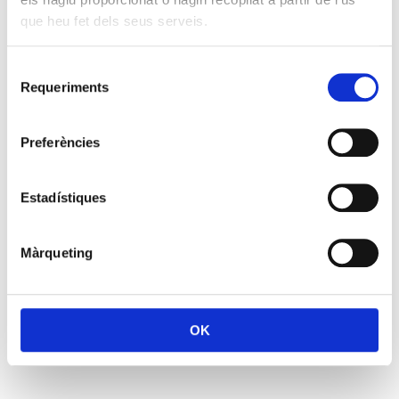
que heu fet dels seus serveis.
Selecció
Requeriments
de
consentiment
Preferències
Estadístiques
Màrqueting
OK