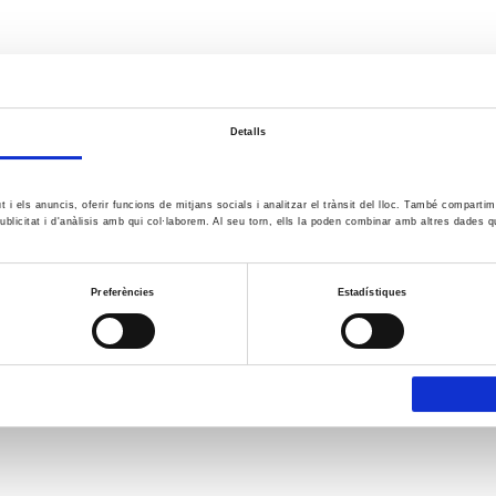
Detalls
ut i els anuncis, oferir funcions de mitjans socials i analitzar el trànsit del lloc. També comparti
ublicitat i d'anàlisis amb qui col·laborem. Al seu torn, ells la poden combinar amb altres dades q
Preferències
Estadístiques