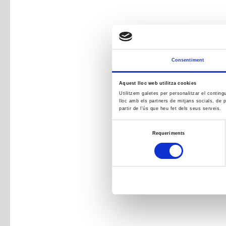
Consentiment
Aquest lloc web utilitza cookies
Utilitzem galetes per personalitzar el conting
lloc amb els partners de mitjans socials, de p
partir de l'ús que heu fet dels seus serveis.
Selecció
Requeriments
de
consentiment