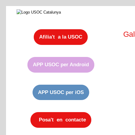
Gal
Afilia't a la USOC
APP USOC per Android
APP USOC per iOS
Posa't en contacte