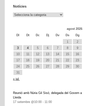
Notícies
Notícies
agost 2026
Dl
Dt
Dc
Dj
Dv
Ds
Dg
1
2
3
4
5
6
7
8
9
10
11
12
13
14
15
16
17
18
19
20
21
22
23
24
25
26
27
28
29
30
31
« jul.
Reunió amb Núria Gil Sisó, delegada del Govern a
Lleida
17 setembre @10:00
-
11:00