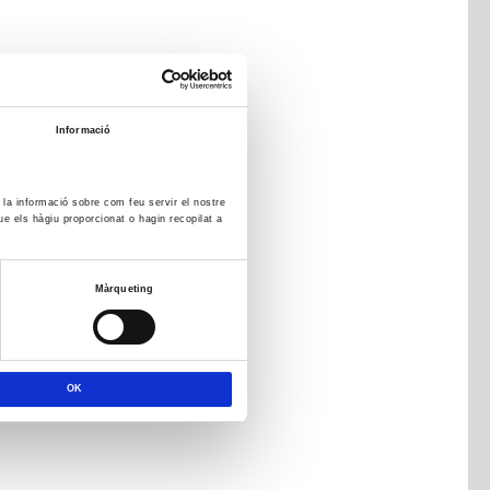
Informació
m la informació sobre com feu servir el nostre
ue els hàgiu proporcionat o hagin recopilat a
Màrqueting
OK