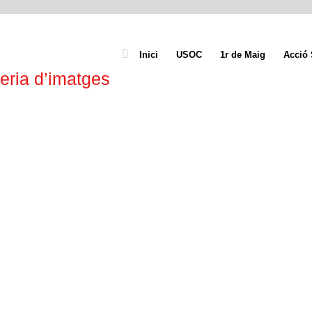
Inici
USOC
1r de Maig
Acció 
eria d’imatges