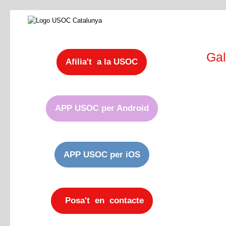
Gal
Afilia't a la USOC
APP USOC per Android
APP USOC per iOS
Posa't en contacte