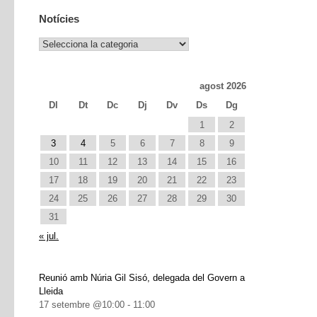
Notícies
Notícies
agost 2026
Dl
Dt
Dc
Dj
Dv
Ds
Dg
1
2
3
4
5
6
7
8
9
10
11
12
13
14
15
16
17
18
19
20
21
22
23
24
25
26
27
28
29
30
31
« jul.
Reunió amb Núria Gil Sisó, delegada del Govern a
Lleida
17 setembre @10:00
-
11:00