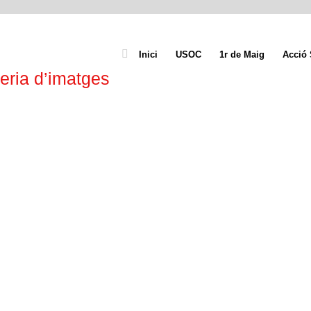
Inici
USOC
1r de Maig
Acció 
eria d’imatges