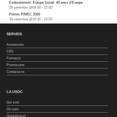
Esdeveniment: Europa Social. 40 anys d’Europa
29 setembre @09:00
-
13:00
Premis PIMEC 2026
30 setembre @18:30
-
20:00
SERVEIS
Assessoria
CRS
Formació
Promocions
Contacta’ns
LA USOC
Qui som
On som
Organització